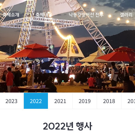
축제소개
축제내용
낙동강방어선 전투
갤러리
2023
2022
2021
2019
2018
20
2022년 행사