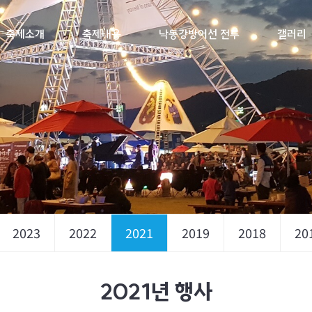
축제소개
축제내용
낙동강방어선 전투
갤러리
2023
2022
2021
2019
2018
20
2021년 행사