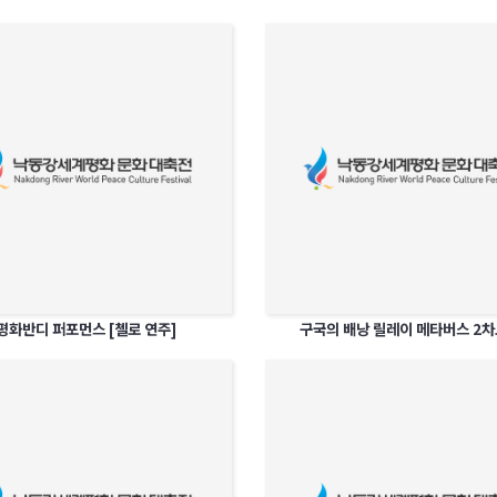
평화반디 퍼포먼스 [첼로 연주]
구국의 배낭 릴레이 메타버스 2