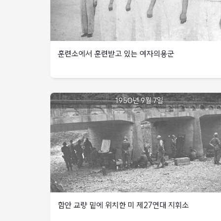
서남부지역
미
훈련소에서 훈련받고 있는 여자의용군
2사단
영산
정면에서는
북한군
1950년
9월
9사단의
훈련소에서
1950년 9월 7일
4일
공격으로
훈련받고
크로바고지
있는
피탈
워커
여자의용군
미
8군사령관은
대구북방
함안정면이
가장
위험하다고
판단하여,
영국
군
27여단,
함안 교량 밑에 위치한 미 제27연대 지휘소
예비대인
대구
미
방어를