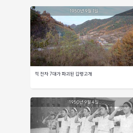
1950년 9월 1일
적 전차 7대가 파괴된 갑령고개
1950년
9월
적
1950년 9월 4일
1일
전차
7대가
파괴된
갑령고개