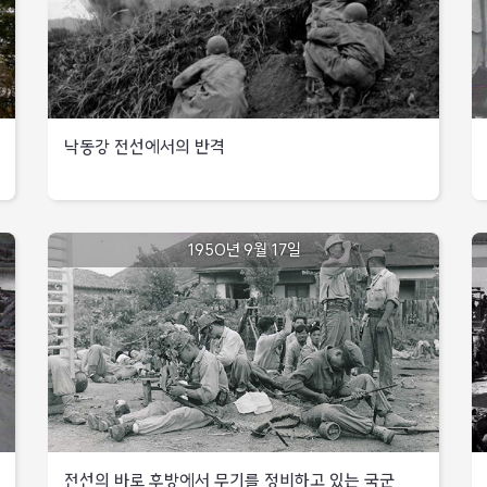
주도권
전차와
병력과
9월
장악
보급품에
트럭
공세
대해
개시,
포병사격
중동부지역
출처
신녕
집중9월
:
~
첫
국가기록원
하양
출
3주동안
국군
방면으로
:
낙동강 전선에서의 반격
대구북방
1,825명의
8사단,
진출
6
적을
영천
시도
낙
사살
일대
방
1950년
8.31일부터
대구
대규모
동부지역
9월
시작된
북방
화력운용
낙동강
1950년 9월 17일
14일
북한군
고지일대에서
북한군
전선에서의
2사단의
교전으로
15사단의
반격
북한군
창녕
미
강력한
9월
일대의
제8기병연대의
공격으로
출처
공세
공격은
우측진지가
한때
:
개시,
점차
돌파되어
영천시내가
국가기록원
북한군
약화되어
남쪽
적에게
12사단은
중단됨
314고지
점령당했으나
대구북방
수도사단
미
피탈,
아군의
정면으로
해병대는
제8기병연대
역습으로
공격,
인천상륙작전에
우측
재탈환
미군,
전선의 바로 후방에서 무기를 정비하고 있는 국군
출
수도사단
참가하기
도덕산에서