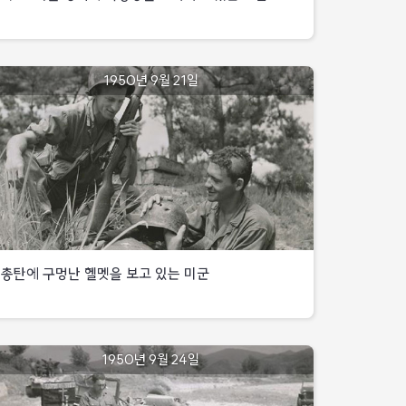
공격,
중동부지역
총공격
치열한
25전쟁
개시하였으나,
공방과
경주방면으로
129일
아군의
1950년
수차례의
진출
북한군
9월
효과적인
접전
대구북방
중이던
미
15사단,
1950년 9월 21일
18일
방어와
끝에
북한군
전차
24사단
유엔군의
많은
15사단을
5대로
병력이
공중폭격으로
사상자를
국군
국군
증강된
북한군은
낙동강을
내고
7사단
제11연대
50연대를
심각한
도하하고
고지
5연대는
1대대는
죽장
타격을
점령에
있는
아화에서
미군
~
입고
성공
모습
이를
전폭기와
자양
더
미
저지함
포병
간
이상
제1군단,
지원사격을
처
도로와
진출하지
미
받으며
능선에
못함
제1기병사단
756고지를
투입,
총탄에 구멍난 헬멧을 보고 있는 미군
·
점령,
강력한
동부지역
미
추격전을
AH-
공격
제24보병사단
전개하여
실시
1950년
·
가산산성
한
국군
9월
국군
9.6.~
탈환
8사단
총탄에
1950년 9월 24일
21일
제1사단
9.13
16연대는
구멍난
대구북방
등으로
경주
적의
동부
헬멧을
새로
북방
강력한