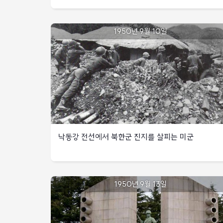
27연대
위해
1대대를
미
1950년
함안지역으로
1기병사단에
9월
함안
1950년 9월 10일
7일
우선
배속되어
교량
투입,
대구
함안
남서쪽
밑에
탈환
배치
위치한
북한군의
미
미
공격으로
8야전공병대대,
제27연대
양분된
가산
지휘소
미
탈환을
2사단은
위해
창녕
공격하였으나
대구북방
·
실패함
현풍지역에
북한군의
낙동강 전선에서 북한군 진지를 살피는 미군
하인즈특수임무부대
공격으로
북한군
편성하고,
양분된
3사단은
영산
미
1950년
미5기병연대를
지역에는
2사단은
9월
공격하여
낙동강
브래들리
창녕
1950년 9월 13일
10일
왜관을
특수임무부대를
·
전선에서
점령
편성하여
현풍지역에
북한군
북한군의
하인즈특수임무부대
진지를
서남부지역
돌파구
편성하고,