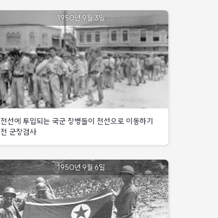
1950년 9월 3일
전선에 투입되는 국군 장병들이 전선으로 이동하기
전 군장검사
1950년
9월
전선에
1950년 9월 6일
3일
투입되는
국군
장병들이
전선으로