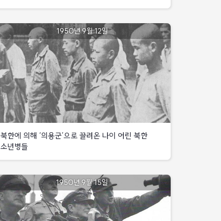
대구
1950년
북쪽에
9월
국군
배치하여
대구
1950년 9월 12일
9일
1사단은
대구
북쪽에서
좌측의
외곽
본
미1기병사단과
돌파에
우측의
팔공산
대비
국군
전경
8사단이
서남부지역
적의
처
공격으로
후퇴하자
동강방어작전
미
방어선을
3page
8군
조정하여
예비인
북한에 의해 ‘의용군’으로 끌려온 나이 어린 북한
대구북방
팔공산
제27연대
전방으로
소년병들
2대대는
이동
미
북한군은
1950년
제35연대
9월
국군
중동부지역
후방지역에서
북한에
1950년 9월 15일
12일
제1사단
공격하여
의해
후방을
완강히
‘의용군’으로
차단하고자
국북한군
저항하는
약
끌려온
15사단
적을