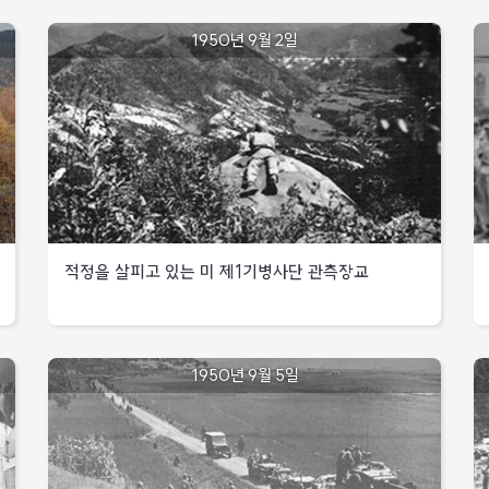
1950년 9월 2일
적정을 살피고 있는 미 제1기병사단 관측장교
1950년
9월
적정을
1950년 9월 5일
2일
살피고
있는
미
제1기병사단