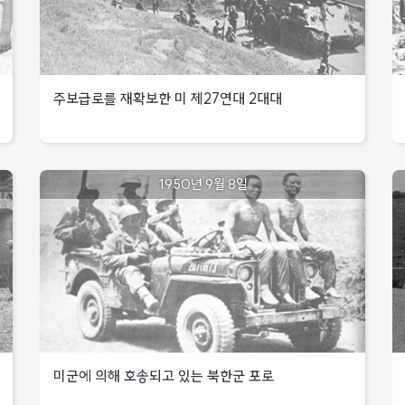
관측장교
대구북방
주보급로를 재확보한 미 제27연대 2대대
미7기병연대,
대구
북방에서
1950년
수암산
9월
탈환을
주보급로를
1950년 9월 8일
5일
위한
재확보한
공격
미
개시하였으나
제27연대
적의
강력한
2대대
저지로
실패
출
대구북방
미8기병연대는
:
북한군의
6
공격으로
낙
다부동
미
30
미군에 의해 호송되고 있는 북한군 포로
서측
제1기병사단,
및
다부동