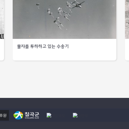
진출이
지향,
계기
타버려
전투편성을
5사단을
및
좌절됨
운주산
마련
조정하여
폐허가
공격하여
3개보병연대,
사단에
방면으로
국군
고지를
된
포병연대,
배속되어
침투
8사단을
동부
점령하고
기타부대는
포항
있던
1군단에서
3사단에게
지역
낙동강을
출
10연대는
2군단으로
고지를
건너
:
영천지역
출처
배속
인계함
국군
서쪽으로
국
위협으로
:
변경
제23연대는
후퇴
원소속부대인
국가기록원
물자를 투하하고 있는 수송기
하고
특공대를
기타
8사단으로
1사단과
대구북방
편성해
복귀
중동부
6사단에서
형산강변을
지역
1개
1950년
따라
유엔
9월
연대씩
목표
낙동강
공군,
물자를
23일
북한군
차출하여
북쪽으로
연안
연
투하하고
영천지구에서
8사단으로
진출,
왜관부근
683회
사단장
있는
배속
적의
전투에서
출격으로
도주,
육군본부와
수송기
방어진지
미
개전
북한군
출
미8군사령부는
배후에
제24사단은
이래
투항자
:
부산
출처
기습
북한군의
신기록
2,000명
국
(동래)
:
공격,
전차
북한군은
으로
국가기록원
연일
후원
29대를
조림산
이동하고
탈환
파괴
서남쪽의
서남부지역
작전지휘는
미
아치동