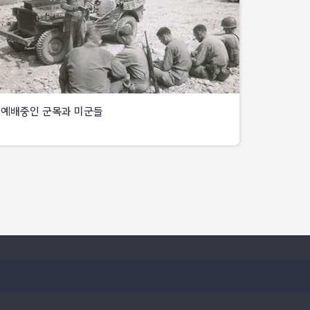
지역
보고
편성
12km
공격으로
지역인
있는
왜관에서
후방으로
한국
무릉산
동해안에
중동부
미군
철수
육군
~
이르는
육군본부는
지역
제1독립유격대대가
곤계봉
전선을
처
영천
인천상륙작전과
일대에서
담당한
축선이
영천지구
북한군에
북한군
북한군
가기록원
위험한
전투에서
혼돈을
12사단과
제2군단은
상황임을
제7사단
예배중인 군목과 미군들
주려는
대구북방
국군
국군
인식,
(-1)
의도
수도사단이
제1사단이
육본
은
아래
15회
다부동
직할의
임포와
한
이상
1950년
동쪽에서
미
7사단
304고지에서
·
9월
치열한
북한군
제1기병사단
5연대
적의
예배중인
미해군의
24일
전투를
방어선
대구돌출부를
(-1)
우측방을
지원을
군목과
벌이고
후방
돌파하기
를
공격하여
받아
미군들
양측
깊숙이
시작,
8사단에
영천
1950년
모두
진출하여
제777특수임무부대를
배속시키고,
~
9월
처
막대한
퇴로
편성
6사단에
안강
15일
병력
차단,
미
배속되었던
도로를
새벽
가기록원
피해를
왜관-
제35연대는
5연대도
확보
5시에
다부동
입음.
다부동선에
야음을
8사단에
국군
영덕군
북서쪽
결국
배치된
이용하여
배속
21연대는
장사동에
11km
9.13.
북한군
남강교의
반격을
상륙,
지점의