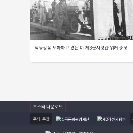
17연대,
제
미군과
미
소장으로부터
안강지역에서
12사단의
국군
제1기병사단,
인수하고
국군
남쪽으로
공격을
일부
서쪽으로
부대명칭을
국군
철수,
저지하여
지휘관
포위작전.
처치특수임무부대로
제2군단,
출처
북한군
안강
교체
1지점에서
개칭
영천에서
:
12사단
남쪽
1군단장
왜관
북한군
국가기록원
안강
주저항선을
:
남쪽
제15사단
점령하고
회복하고
대구북방
김백일
7km까지
포위
안강
공세로
낙동강을 도하하고 있는 미 제8군사령관 워커 중장
준장,
진출
섬멸,
일대에
전환
수도사단장
미
15km북진
주력
국군
:
제2사단,
제5연대
제
집결
제11연대
송요찬
낙동강
전투단은
1950년
2연대
국군
1대대는
9월
대령,
·
치열한
1대대는
기갑연대를
낙동강을
인접부대인
22일
3사단장
남강
전투를
적이
1군단으로
미
도하하고
:
양강
치른
점령한
배속시켜
제1기병사단
있는
이종찬
합류지점에서
끝에
신녕일대
안강지역
8기병연대와
대령
북한군
북동쪽
미
469고지에서
방어에
협동으로
국군
소탕.
능선을
2개
제8군사령관
투입
팔공산
3사단,
북한군
제외한
포스터 다운로드
대대
워커
756고지
※
포항
서쪽으로
금무봉을
규모의
중장
부근
북쪽에서
후퇴
탈환,
여자의용군
적을
주최·주관
침투해
북한군
미
이어서
격퇴
창설
출처
온
5사단을
제8군
왜관
후
:
적