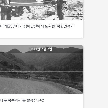
이동하기
전
군장검사
대구북방
미 제35연대가 십이당산에서 노획한 ‘북한인공기’
미1기병사단장은
1950년
가산이
9월
적에게
미
1950년 9월 9일
6일
피탈당하자
제35연대가
대구
십이당산에서
위기를
노획한
실감하고
‘북한인공기’
작전지속지원부대인
본부중대,
처
근무무대,
군악대,
25전쟁사
보충대까지
동강선방어작전
통합하여
4page
앨런
대구 북쪽에서 본 팔공산 전경
특수임무부대를
대구북방
편성,