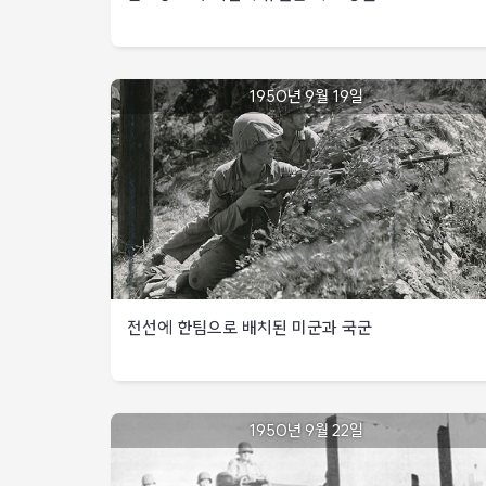
실패
국군
영산
적을
도덕산을
8사단,
서측
격퇴,
탈취하여
7사단은
중동부지역
116고지
목표
적의
1950년
영천
점령
점령
9월
기도를
일대
금호강
1950년 9월 19일
16일
국군
분쇄
완전
도하
6사단
국군
미
중동부지역
재탈환
19연대
8사단,
직전의
제1기병사단
성공
2대대는
영천
예하부대를
유엔군
넛덧마을
시가지
대구
지프
북한군
동부
~
전투로
동쪽
15사단의
행렬
갑령고개에서
북한군을
측방에
지역
강력한
적
몰아내고
배치하여
공격으로
출처
전차
영천
북한군
국군
국군
:
7대를
재탈환
공격
수도사단이
8사단은
6.25전쟁
파괴
저지
8월
영천
1,129일
국군
전선에 한팀으로 배치된 미군과 국군
국군
27일부터
동부지역
북방으로
6사단
제1사단,
9월
대구북방
철수
2연대는
팔공산에서
13일까지
화산을
북한
경상북도
1950년
미24사단장은
동부지역
재탈환함
제1사단
경주시
9월
낙동강전선에서
잭슨
전선에
1950년 9월 22일
19일
격퇴
안강읍
국군
특수임무부대
한팀으로
일대에서
동부지역
총공격
지휘권을
국군
북한군
배치된
중동부지역
개시
콜터