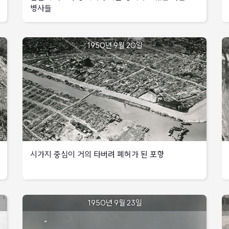
국군
아침
:
18연대는
병사들
위해
국군
6사단
일찍
6.
소부대
미
제5신병대대가
2연대는
낙동강
1,
단위로
제2사단으로부터
북한군의
1950년
화산을
도하.
분산하여
9월
배속
공격
재탈환함
전선의
정오까지
1950년 9월 20일
17일
운주산
해제와
저지
1km
바로
남쪽으로
동시
경찰
동부지역
전진
철수
후방에서
부산으로
14개
북한군
이동
대대가
무기를
12사단은
서남부
대구시
정비하고
북한군
공격방향을
주위에서
지역
중동부지역
있는
12사단은
안강
호를
국군
국군
-
구축하여
미
병사들
수도사단
경주로
최후저지선을
제25사단은
북한군
출
1연대
지향,
형성
공세적인
15사단장
:
방어지역인
출처
운주산
방어로
경질,
예,
호명리
:
방면으로
시가지 중심이 거의 타버려 폐허가 된 포항
북한군에게
동부
조열광
아-
일대를
국가기록원
침투
소모전을
지역
소장으로
YE
공격하였으나,
북한군
강요,
교체
중서부
그
아군의
12사단은
작전의
1950년
후
미
지역
환
강력한
공격방향을
9월
주도권을
영천으로
데이비드슨
빛
저지로
시가지
안강
1950년 9월 23일
20일
탈취
공격
특수임미부대
북한군
격퇴당해
-
중심이
후
개시
운제산의
제2사단
경주로의
경주로
거의
총반격의
국군은
북한군
사령부