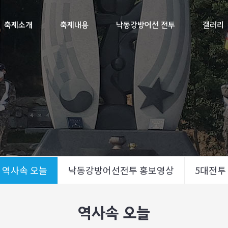
축제소개
축제내용
낙동강방어선 전투
갤러리
역사속 오늘
낙동강방어선전투 홍보영상
5대전투
역사속 오늘