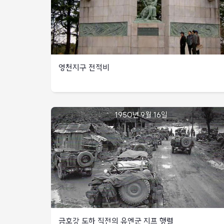
살피는
확대를
영산
미군
저지
지역에는
북한군
브래들리
미
출처
7사단,
특수임무부대를
25사단은
:
남강을
편성하여
기존
6.25전쟁
도하하여
북한군의
방어진지
1,129일
미
돌파구
대부분을
영천지구 전적비
25사단
확대를
회복하고
대구북방
35연대와
저지
작전의
전투
북한군
주도권
1950년
7사단,
장악
9월
북한군
남강을
영천지구
미
1950년 9월 16일
대구북방
13일
제1사단은
도하하여
27연대
전적비
/
군단으로부터
미
3대대가
중동부지역
1,200명을
25사단
전투산
출처
증원받아
35연대와
탈환
:
국군
도덕산으로부터
전투
임무를
6.25전쟁사
1사단
대구
부여받고
낙동강선
15연대는
동촌비행장으로
수차례
서남부지역
방어작전
637고지의
진출하고자
고지로
적을
하였으나
중동부
진출시도하였으나
동시에
국군
북한군의
지역
미
돌격을
15연대와
저항으로
금호강 도하 직전의 유엔군 지프 행렬
해병1여단,
감행하여
11연대가