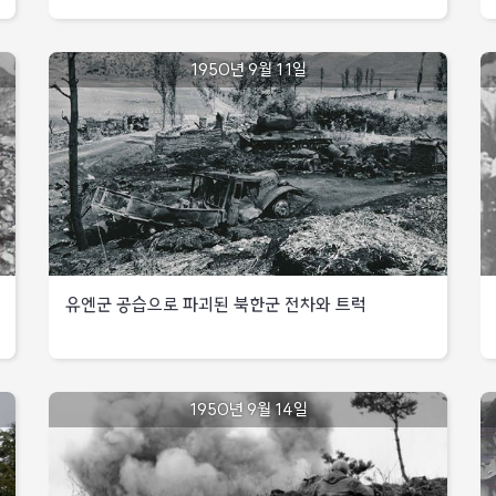
가산성지를
남방
북한군
19km의
1950년
9월
1사단에게
신진지
미군에
1950년 9월 11일
8일
피탈당함
(대구
의해
북방
호송되고
14km)
서남부지역
로
있는
철수
북한군
포로
워커
서남부지역
출
8군사령관,
:
미1해병여단을
서남부지역
낙
미2사단에
18
배속시켜
미
낙동강
2사단
유엔군 공습으로 파괴된 북한군 전차와 트럭
미
돌출부지역을
9연대,
25사단
방어토록
클로버고지까지
마산
조치
진출
1950년
서부지역
미
9월
전투에서
제25사단,
중동부지역
유엔군
1950년 9월 14일
11일
진지를
검암리
공습으로
대부분
일대에
파괴된
회복하고,
집결한
북한군
북한군
작전의
북한군의
8사단은