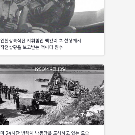
2개
나이
영천
격퇴
중대의
시내까지
어린
진지
병력으로
진출
북한
도달,
도덕산으로
미
보
소년병들
침투시켰으나,
1기병사단에서
·
국군
지원된
전
처
15연대의
전차
·
인천상륙작전 지휘함인 맥킨리 호 선상에서
공격을
1개
포병
.25전쟁사
받고
작전상황을 보고받는 맥아더 원수
소대와
협동공격으로
동강선
격퇴
함께
진지
어작전
1950년
국군
탈환
9월
서남부지역
7사단
대구북방
미
인천상륙작전
1950년 9월 18일
15일
3연대는
1해병여단을
지휘함인
영천시내
영산에
맥킨리
탈환
미
투입하여,
미
호
국군
24연대는
9월
제7기병연대는
8사단
선상에서
적
5일에는
대구
공병대대는
진지에
작전상황을
역습에
북방
영천역
집중화력으로
성공함으로써
12km의
보고받는
탈환
전투산
영산정면의
314고지의
맥아더
북한군
탈환
위협을
북한군
원수
8사단은
제거함
1사단에
신녕
대한
중동부지역
미 24사단 병력이 낙동강을 도하하고 있는 모습
처
일대에서