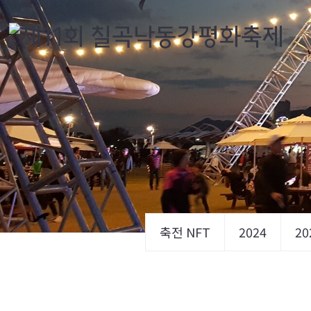
축전 NFT
2024
20