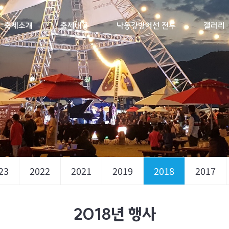
축제소개
축제내용
낙동강방어선 전투
갤러리
23
2022
2021
2019
2018
2017
2018년 행사